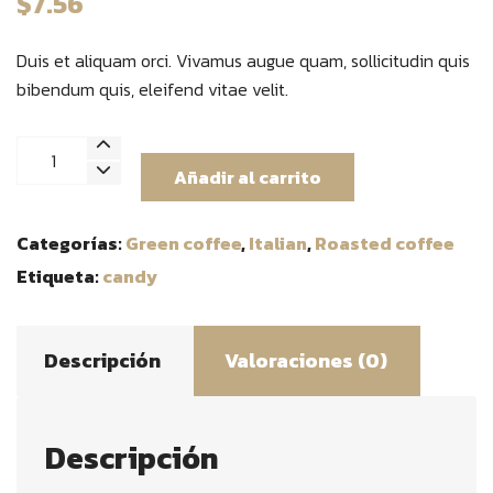
$
7.56
Duis et aliquam orci. Vivamus augue quam, sollicitudin quis
bibendum quis, eleifend vitae velit.
Coffee
Añadir al carrito
candy
cantidad
Categorías:
Green coffee
,
Italian
,
Roasted coffee
Etiqueta:
candy
Descripción
Valoraciones (0)
Descripción