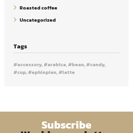
Roasted coffee
Uncategorized
Tags
accessory
arabica
bean
candy
cup
ephiopian
latte
Subscribe