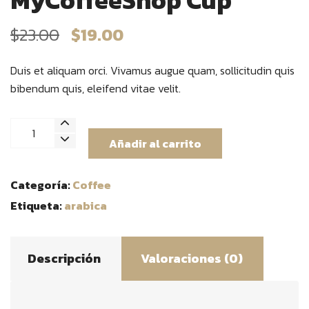
El
El
$
23.00
$
19.00
precio
precio
original
actual
Duis et aliquam orci. Vivamus augue quam, sollicitudin quis
era:
es:
bibendum quis, eleifend vitae velit.
$23.00.
$19.00.
MyCoffeeShop
Añadir al carrito
Cup
cantidad
Categoría:
Coffee
Etiqueta:
arabica
Descripción
Valoraciones (0)