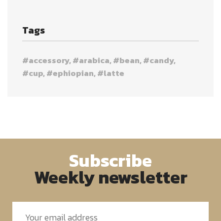
Tags
accessory
arabica
bean
candy
cup
ephiopian
latte
Subscribe
Weekly newsletter